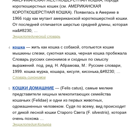
АМЕРИКАНСКАЯ ЖЕСТКОШЕРСТНАЯ КОШКА, порода
короткошерстных кошек (см. АМЕРИКАНСКАЯ
КОРОТКОШЕРСТНАЯ КОШКА). Появилась в Америке в
1966 году как мутант американской короткошерстной кошки.
От последней отличается шерстью средней длины, которая
на&#8230; …
Энциклопедический словарь
кошка
— жить как кошка с собакой, отольются кошке
4
мышкины слезки, сукотная кошка, черная кошка пробежала
Словарь русских синонимов и сходных по смыслу
выражений. под. ред. Н. Абрамова, М.: Русские словари,
1999. кошка мурка, кошара, кисуля, кисонька,&#8230; …
Словарь синонимов
КОШКИ ДОМАШНИЕ
— (Felis catus), самые мелкие
5
представители хищных млекопитающих семейства
кошачьих (Felidae) и одни из первых животных,
одомашненных человеком. Судя по всему, вид происходит
от дикой лесной кошки Старого Света (F. silvestris), которая
очень похожа …
Энциклопедия Кольера